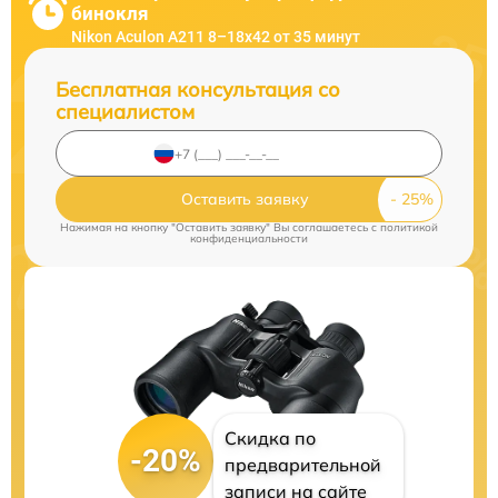
бинокля
Nikon Aculon A211 8–18x42 от 35 минут
Бесплатная консультация со
специалистом
Оставить заявку
Нажимая на кнопку "Оставить заявку" Вы соглашаетесь c
политикой
конфиденциальности
Скидка по
-20%
предварительной
записи на сайте