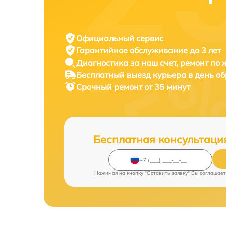
Официальный сервис
Гарантийное обслуживание
до 3 лет
Диагностика за наш счет,
ремонт по
Бесплатный выезд курьера
в день о
Срочный ремонт
от 35 минут
Бесплатная консультаци
Нажимая на кнопку "Оставить заявку" Вы соглашает