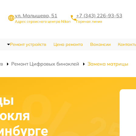
ул. Малышева, 51
+7 (343) 226-93-53
Адрес сервисного центра Nikon
Горячая линия
Ремонт устройств
Цена ремонта
Вакансии
Контакт
тв
Ремонт Цифровых биноклей
Замена матрицы
цы
нокля
инбурге