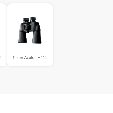
2
Nikon Aculon A211