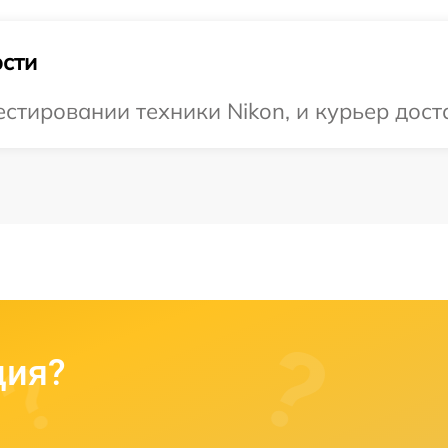
сти
тировании техники Nikon, и курьер доста
ция?