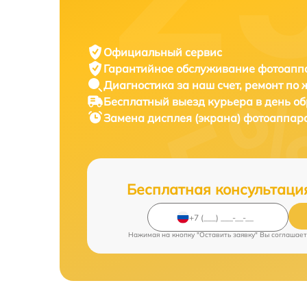
Официальный сервис
Гарантийное обслуживание
фотоаппа
Диагностика за наш счет,
ремонт по
Бесплатный выезд курьера
в день о
Замена дисплея (экрана) фотоаппар
Бесплатная консультаци
Нажимая на кнопку "Оставить заявку" Вы соглашает