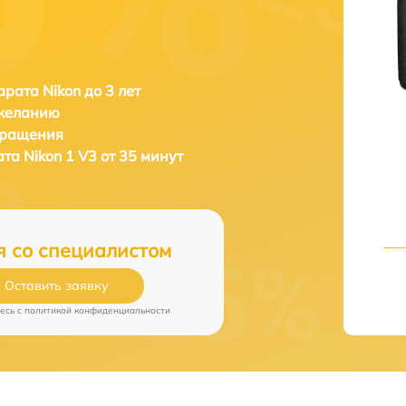
рата Nikon до 3 лет
 желанию
бращения
ата
Nikon 1 V3 от 35 минут
я со специалистом
Оставить заявку
есь c
политикой конфиденциальности