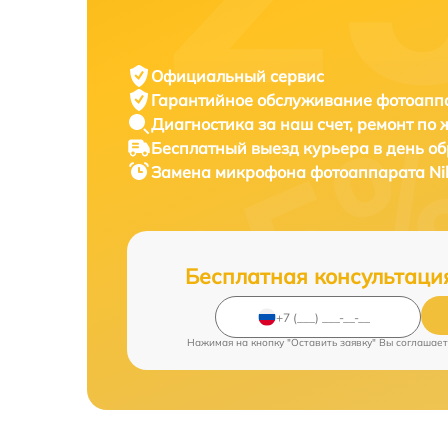
Официальный сервис
Гарантийное обслуживание
фотоаппа
Диагностика за наш счет,
ремонт по
Бесплатный выезд курьера
в день о
Замена микрофона фотоаппарата
Ni
Бесплатная консультаци
Нажимая на кнопку "Оставить заявку" Вы соглашает