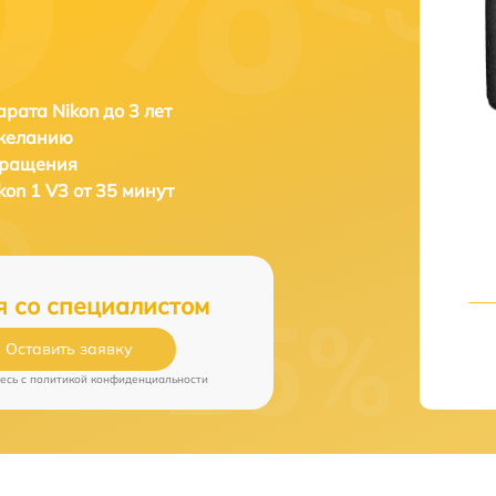
рата Nikon до 3 лет
 желанию
бращения
kon 1 V3 от 35 минут
я со специалистом
Оставить заявку
есь c
политикой конфиденциальности