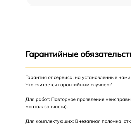
Чистка CCD/CMOS матрицы Nikon Coolpix
L105
Устранение битых пикселей на CCD/CMOS
матрице Nikon Coolpix L105
Замена платы отсека карты памяти Nikon
Coolpix L105
Гарантийные обязательст
Замена материнской платы Nikon Coolpix
L105
Гарантия от сервиса: на установленные нами
Замена затвора Nikon Coolpix L105
Что считается гарантийным случаем?
Замена корпуса Nikon Coolpix L105
Для работ: Повторное проявление неисправн
монтаж запчасти).
Замена контроллера питания Nikon Coolpix
L105
Для комплектующих: Внезапная поломка, отк
Замена дисплея (экрана) Nikon Coolpix L10