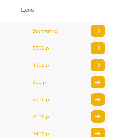
Цена
бесплатно
3300 р
4300 р
500 р
2700 р
2100 р
3400 р