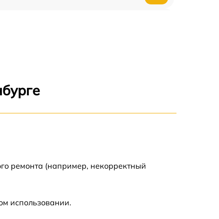
3500 р
3900 р
3800 р
нбурге
3300 р
2300 р
2200 р
ого ремонта (например, некорректный
2500 р
ом использовании.
2200 р