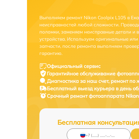
Выполняем ремонт Nikon Coolpix L105 в Ек
неисправностей любой сложности. Проводи
поломки, заменяем неисправные детали и 
устройства. Используем оригинальные ил
запчасти, после ремонта выполняем прове
гарантию.
Официальный сервис
Гарантийное обслуживание
фотоаппа
Диагностика за наш счет,
ремонт по
Бесплатный выезд курьера
в день о
Срочный ремонт
фотоаппарата Nikon 
Бесплатная консультаци