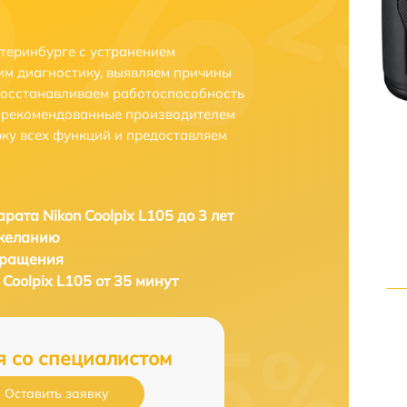
атеринбурге с устранением
м диагностику, выявляем причины
восстанавливаем работоспособность
и рекомендованные производителем
рку всех функций и предоставляем
рата Nikon Coolpix L105 до 3 лет
 желанию
бращения
Coolpix L105 от 35 минут
я со специалистом
Оставить заявку