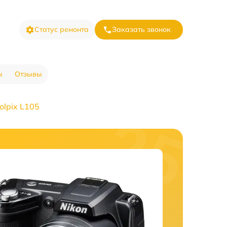
Статус ремонта
Заказать звонок
ы
Отзывы
lpix L105