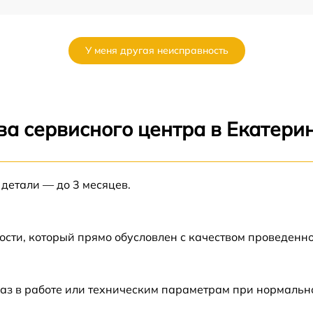
от 60 мин
У меня другая неисправность
от 60 мин
от 60 мин
ва сервисного центра в Екатери
от 60 мин
 детали — до 3 месяцев.
от 60 мин
от 60 мин
ости, который прямо обусловлен с качеством проведенн
от 60 мин
аз в работе или техническим параметрам при нормальн
5
от 60 мин