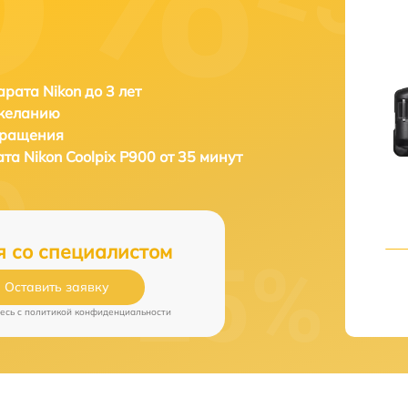
рата Nikon до 3 лет
 желанию
бращения
ата
Nikon Coolpix P900 от 35 минут
я со специалистом
Оставить заявку
есь c
политикой конфиденциальности