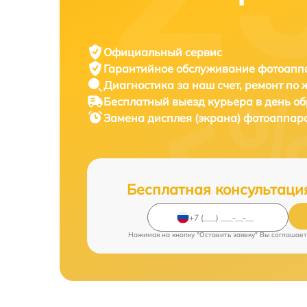
Официальный сервис
Гарантийное обслуживание
фотоаппа
Диагностика за наш счет,
ремонт по
Бесплатный выезд курьера
в день о
Замена дисплея (экрана) фотоаппар
Бесплатная консультаци
Нажимая на кнопку "Оставить заявку" Вы соглашает