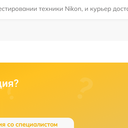
тировании техники Nikon, и курьер доста
ция?
ия со специалистом