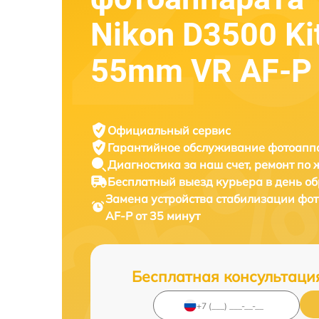
Nikon D3500 Ki
55mm VR AF-P
Официальный сервис
Гарантийное обслуживание
фотоаппа
Диагностика за наш счет,
ремонт по
Бесплатный выезд курьера
в день о
Замена устройства стабилизации фо
AF-P от 35 минут
Бесплатная консультаци