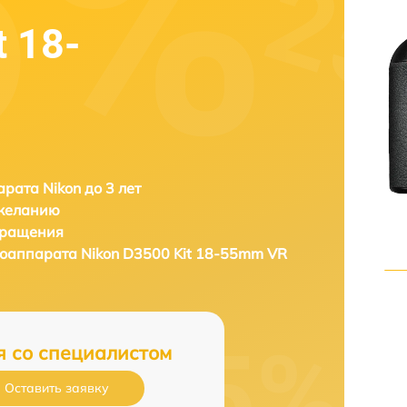
t 18-
рата Nikon до 3 лет
 желанию
бращения
тоаппарата
Nikon D3500 Kit 18-55mm VR
я со специалистом
Оставить заявку