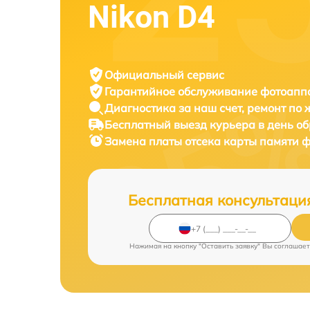
Nikon D4
Официальный сервис
Гарантийное обслуживание
фотоаппа
Диагностика за наш счет,
ремонт по
Бесплатный выезд курьера
в день о
Замена платы отсека карты памяти 
Бесплатная консультаци
Нажимая на кнопку "Оставить заявку" Вы соглашает