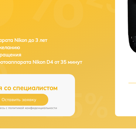
рата Nikon до 3 лет
 желанию
бращения
фотоаппарата
Nikon D4 от 35 минут
я со специалистом
Оставить заявку
есь c
политикой конфиденциальности