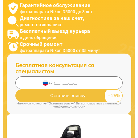
Гарантийное обслуживание
фотоаппарата Nikon D5000 до 3 лет
Диагностика за наш счет,
ремонт по желанию
Бесплатный выезд курьера
в день обращения
Срочный ремонт
фотоаппарата Nikon D5000 от 35 минут
Бесплатная консультация со
специалистом
Оставить заявку
Нажимая на кнопку "Оставить заявку" Вы соглашаетесь c
политикой
конфиденциальности