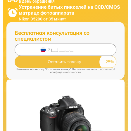
в день обращения
Устранение битых пикселей на CCD/CMOS
матрице фотоаппарата
Nikon D5200 от 35 минут
Бесплатная консультация со
специалистом
Оставить заявку
Нажимая на кнопку "Оставить заявку" Вы соглашаетесь c
политикой
конфиденциальности