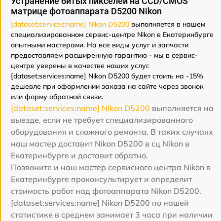
Устранение битых пикселей на CCD/CMOS
матрице фотоаппарата D5200 Nikon
[dataset:services:name] Nikon D5200
выполняется в нашем
специализированном сервис-центре Nikon в Екатеринбурге
опытными мастерами. На все виды услуг и запчасти
предоставляем расширенную гарантию - мы в сервис-
центре уверены в качестве наших услуг.
[dataset:services:name] Nikon D5200 будет стоить на -15%
дешевле при оформлении заказа на сайте через звонок
или форму обратной связи.
[dataset:services:name] Nikon D5200
выполняется на
выезде, если не требует специализированного
оборудования и сложного ремонта. В таких случаях
наш мастер доставит Nikon D5200 в сц Nikon в
Екатеринбурге и доставит обратно.
Позвоните и наш мастер сервисного центра Nikon в
Екатеринбурге проконсультирует и определит
стоимость работ над фотоаппарата Nikon D5200.
[dataset:services:name] Nikon D5200 по нашей
статистике в среднем занимает 3 часа при наличии