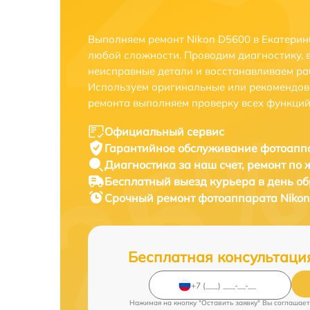
Выполняем ремонт Nikon D5600 в Екатерин
любой сложности. Проводим диагностику, 
неисправные детали и восстанавливаем ра
Используем оригинальные или рекомендов
ремонта выполняем проверку всех функций
Официальный сервис
Гарантийное обслуживание
фотоаппа
Диагностика за наш счет,
ремонт по
Бесплатный выезд курьера
в день о
Срочный ремонт
фотоаппарата Nikon
Бесплатная консультаци
Нажимая на кнопку "Оставить заявку" Вы соглашает