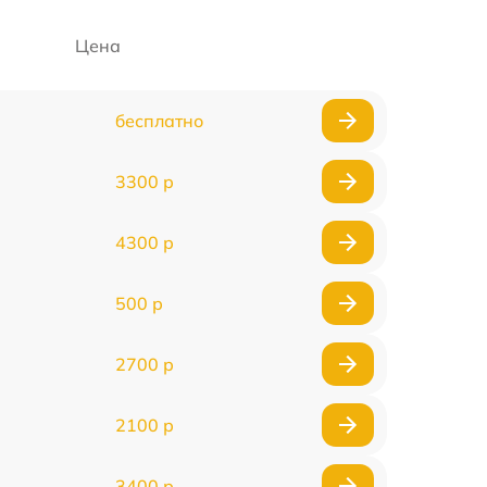
Цена
бесплатно
3300 р
4300 р
500 р
2700 р
2100 р
3400 р