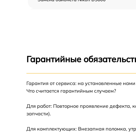
Чистка CCD/CMOS матрицы Nikon D5600
Устранение битых пикселей на CCD/CMOS
матрице Nikon D5600
Замена платы отсека карты памяти Nikon
D5600
Гарантийные обязательст
Замена материнской платы Nikon D5600
Гарантия от сервиса: на установленные нами
Замена затвора Nikon D5600
Что считается гарантийным случаем?
Замена корпуса Nikon D5600
Для работ: Повторное проявление дефекта, 
запчасти).
Замена контроллера питания Nikon D5600
Для комплектующих: Внезапная поломка, ут
Замена дисплея (экрана) Nikon D5600