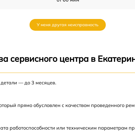
от 60 мин
У меня другая неисправность
от 60 мин
от 60 мин
ва сервисного центра в Екатери
от 60 мин
 детали — до 3 месяцев.
от 60 мин
от 60 мин
который прямо обусловлен с качеством проведенного ре
от 60 мин
рата работоспособности или техническим параметрам п
от 60 мин