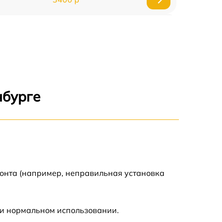
3500 р
3900 р
3800 р
нбурге
3300 р
2300 р
2200 р
монта (например, неправильная установка
2500 р
ри нормальном использовании.
2200 р