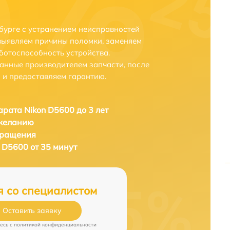
бурге с устранением неисправностей
выявляем причины поломки, заменяем
ботоспособность устройства.
анные производителем запчасти, после
 и предоставляем гарантию.
рата Nikon D5600 до 3 лет
 желанию
бращения
 D5600 от 35 минут
я со специалистом
Оставить заявку
есь c
политикой конфиденциальности