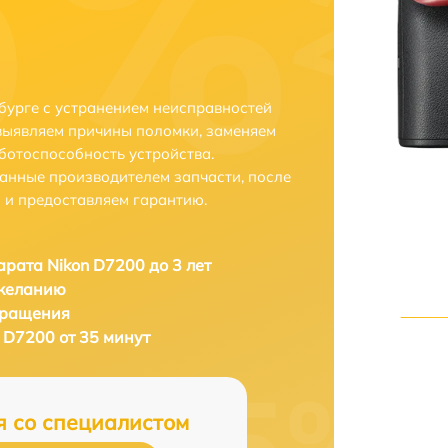
бурге с устранением неисправностей
выявляем причины поломки, заменяем
ботоспособность устройства.
анные производителем запчасти, после
 и предоставляем гарантию.
рата Nikon D7200 до 3 лет
 желанию
бращения
 D7200 от 35 минут
я со специалистом