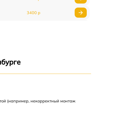
3400 р
3500 р
3900 р
3800 р
нбурге
3300 р
2300 р
2200 р
отой (например, некорректный монтаж
2500 р