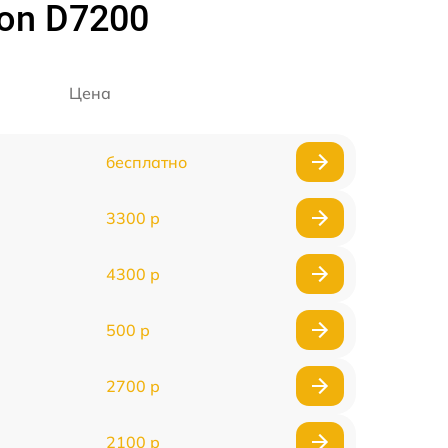
on D7200
Цена
бесплатно
3300 р
4300 р
500 р
2700 р
2100 р