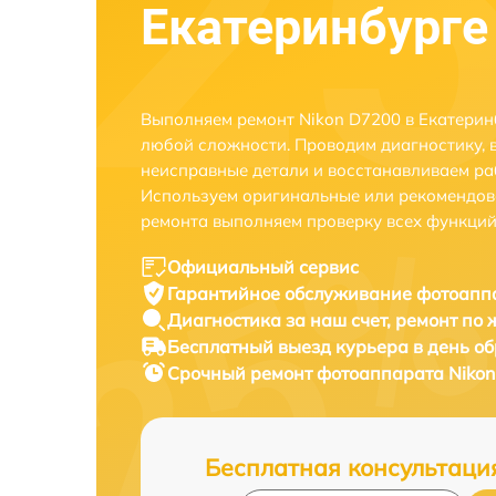
Екатеринбурге
Выполняем ремонт Nikon D7200 в Екатерин
любой сложности. Проводим диагностику, 
неисправные детали и восстанавливаем ра
Используем оригинальные или рекомендов
ремонта выполняем проверку всех функций
Официальный сервис
Гарантийное обслуживание
фотоаппа
Диагностика за наш счет,
ремонт по
Бесплатный выезд курьера
в день о
Срочный ремонт
фотоаппарата Nikon
Бесплатная консультаци