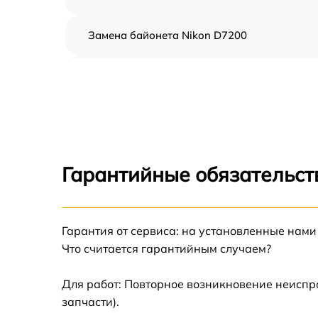
Замена байонета Nikon D7200
Чистка CCD/CMOS матрицы Nikon D7200
Устранение битых пикселей на CCD/CMOS
матрице Nikon D7200
Замена платы отсека карты памяти Nikon
D7200
Гарантийные обязательст
Замена материнской платы Nikon D7200
Гарантия от сервиса: на установленные нами
Замена затвора Nikon D7200
Что считается гарантийным случаем?
Замена корпуса Nikon D7200
Для работ: Повторное возникновение неиспр
запчасти).
Замена контроллера питания Nikon D7200