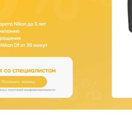
рата Nikon до 3 лет
 желанию
бращения
а
Nikon Df от 35 минут
я со специалистом
Оставить заявку
есь c
политикой конфиденциальности