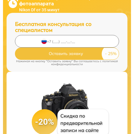
фотоаппарата
Nikon Df от 35 минут
Бесплатная консультация со
специалистом
Оставить заявку
Нажимая на кнопку "Оставить заявку" Вы соглашаетесь c
политикой
конфиденциальности
Скидка по
-20%
предварительной
записи на сайте