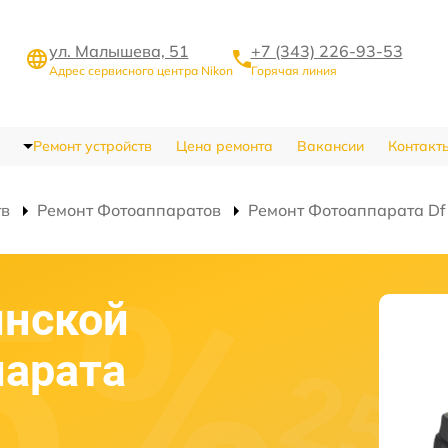
ул. Малышева, 51
+7 (343) 226-93-53
Адрес сервисного центра Nikon
Горячая линия
Ремонт устройств
Цена ремонта
Вакансии
Контакт
тв
Ремонт Фотоаппаратов
Ремонт Фотоаппарата Df
инской
парата