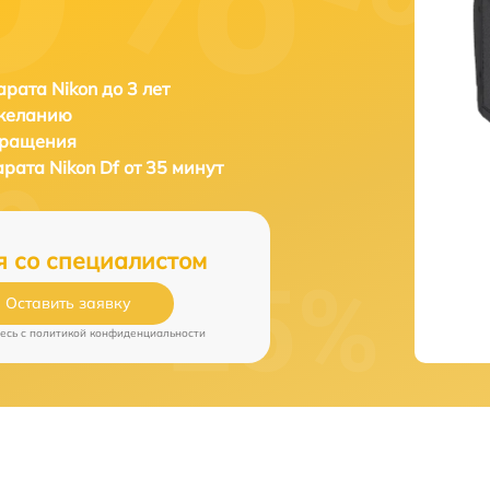
рата Nikon до 3 лет
 желанию
бращения
арата
Nikon Df от 35 минут
я со специалистом
Оставить заявку
есь c
политикой конфиденциальности