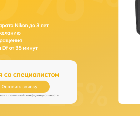
рата Nikon до 3 лет
 желанию
бращения
n Df от 35 минут
я со специалистом
Оставить заявку
есь c
политикой конфиденциальности