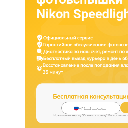
Nikon Speedlig
Официальный сервис
Гарантийное обслуживание
фотовспы
Диагностика за наш счет,
ремонт по
Бесплатный выезд курьера
в день о
Восстановление после попадания в
35 минут
Бесплатная консультаци
Нажимая на кнопку "Оставить заявку" Вы соглашает