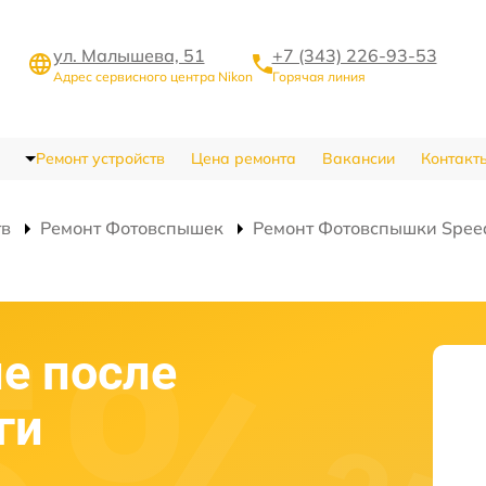
ул. Малышева, 51
+7 (343) 226-93-53
Адрес сервисного центра Nikon
Горячая линия
Ремонт устройств
Цена ремонта
Вакансии
Контакт
тв
Ремонт Фотовспышек
Ремонт Фотовспышки Speed
е после
ги