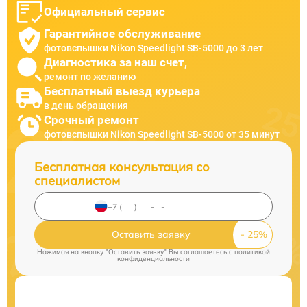
Официальный сервис
Гарантийное обслуживание
фотовспышки Nikon Speedlight SB-5000 до 3 лет
Диагностика за наш счет,
ремонт по желанию
Бесплатный выезд курьера
в день обращения
Срочный ремонт
фотовспышки Nikon Speedlight SB-5000 от 35 минут
Бесплатная консультация со
специалистом
Оставить заявку
Нажимая на кнопку "Оставить заявку" Вы соглашаетесь c
политикой
конфиденциальности