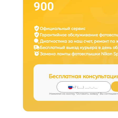
900
Официальный сервис
Гарантийное обслуживание
фотовспы
Диагностика за наш счет,
ремонт по
Бесплатный выезд курьера
в день о
Замена лампы фотовспышки
Nikon S
Бесплатная консультаци
Нажимая на кнопку "Оставить заявку" Вы соглашает