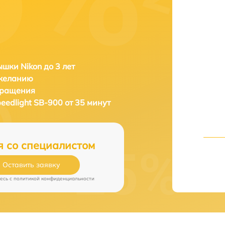
шки Nikon до 3 лет
 желанию
бращения
peedlight SB-900 от 35 минут
я со специалистом
Оставить заявку
есь c
политикой конфиденциальности