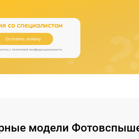
ия со специалистом
Оставить заявку
аетесь c
политикой конфиденциальности
рные модели Фотовспыше