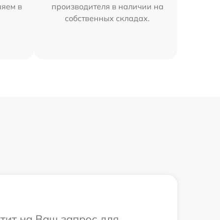
няем в
производителя в наличии на
собственных складах.
етит на Ваш запрос для