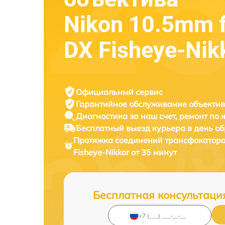
Nikon 10.5mm f
DX Fisheye-Nik
Официальный сервис
Гарантийное обслуживание
объектив
Диагностика за наш счет,
ремонт по
Бесплатный выезд курьера
в день о
Протяжка соединений трансфокатор
Fisheye-Nikkor от 35 минут
Бесплатная консультаци