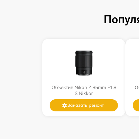
Попул
Объектив Nikon Z 85mm F1.8
О
S Nikkor
Заказать ремонт