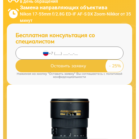
в день обращения
Замена направляющих объектива
Nikon 17-55mm f/2.8G ED-IF AF-S DX Zoom-Nikkor от 35
минут
Бесплатная консультация со
специалистом
Оставить заявку
Нажимая на кнопку "Оставить заявку" Вы соглашаетесь c
политикой
конфиденциальности