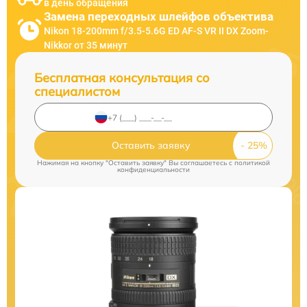
в день обращения
Замена переходных шлейфов объектива
Nikon 18-200mm f/3.5-5.6G ED AF-S VR II DX Zoom-
Nikkor от 35 минут
Бесплатная консультация со
специалистом
Оставить заявку
Нажимая на кнопку "Оставить заявку" Вы соглашаетесь c
политикой
конфиденциальности