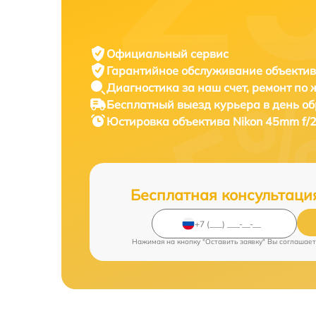
Официальный сервис
Гарантийное обслуживание
объектив
Диагностика за наш счет,
ремонт по
Бесплатный выезд курьера
в день о
Юстировка объектива
Nikon 45mm f/2
Бесплатная консультаци
Нажимая на кнопку "Оставить заявку" Вы соглашает