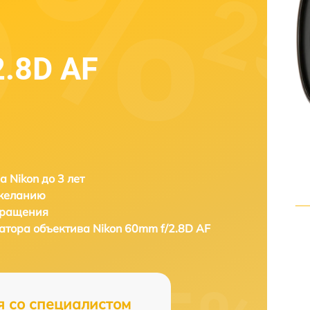
2.8D AF
а Nikon до 3 лет
 желанию
бращения
затора объектива
Nikon 60mm f/2.8D AF
я со специалистом