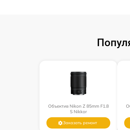
Попул
Объектив Nikon Z 85mm F1.8
О
S Nikkor
Заказать ремонт