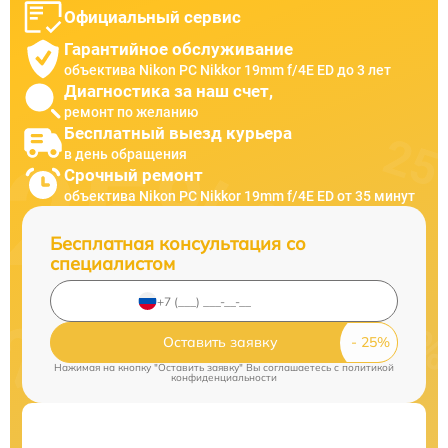
Официальный сервис
Гарантийное обслуживание
объектива Nikon PC Nikkor 19mm f/4E ED до 3 лет
Диагностика за наш счет,
ремонт по желанию
Бесплатный выезд курьера
в день обращения
Срочный ремонт
объектива Nikon PC Nikkor 19mm f/4E ED от 35 минут
Бесплатная консультация со
специалистом
Оставить заявку
Нажимая на кнопку "Оставить заявку" Вы соглашаетесь c
политикой
конфиденциальности