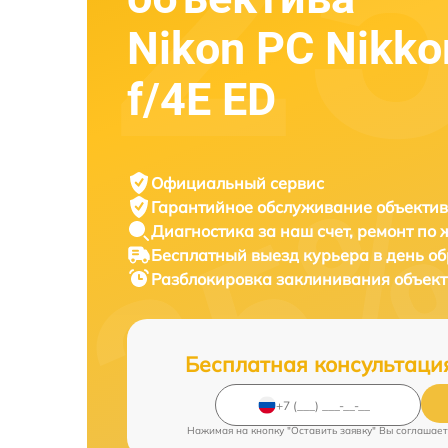
Nikon PC Nikk
f/4E ED
Официальный сервис
Гарантийное обслуживание
объектив
Диагностика за наш счет,
ремонт по
Бесплатный выезд курьера
в день о
Разблокировка заклинивания объек
Бесплатная консультаци
Нажимая на кнопку "Оставить заявку" Вы соглашает