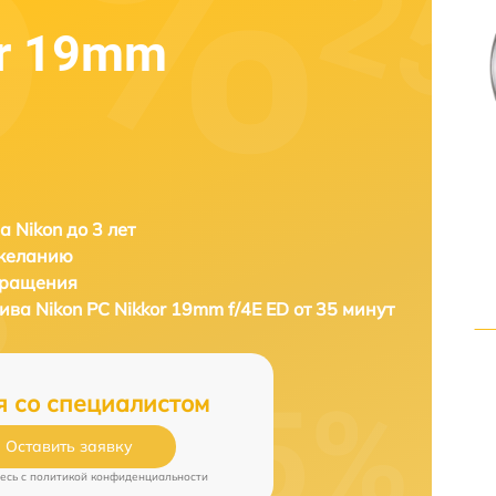
or 19mm
а Nikon до 3 лет
 желанию
бращения
тива
Nikon PC Nikkor 19mm f/4E ED от 35 минут
я со специалистом
Оставить заявку
есь c
политикой конфиденциальности