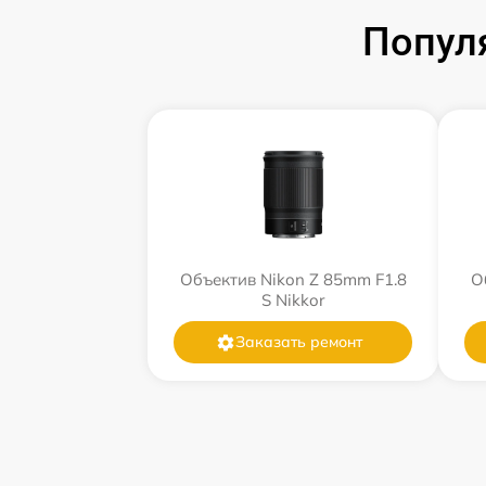
Попул
Объектив Nikon Z 85mm F1.8
О
S Nikkor
Заказать ремонт