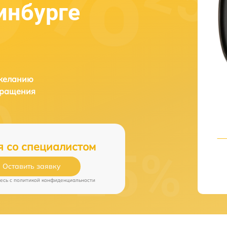
инбурге
 желанию
бращения
я со специалистом
Оставить заявку
есь c
политикой конфиденциальности