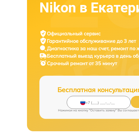
Nikon в Екатер
Официальный сервис
Гарантийное обслуживание
до 3 лет
Диагностика за наш счет,
ремонт по
Бесплатный выезд курьера
в день о
Срочный ремонт
от 35 минут
Бесплатная консультаци
Нажимая на кнопку "Оставить заявку" Вы соглашает