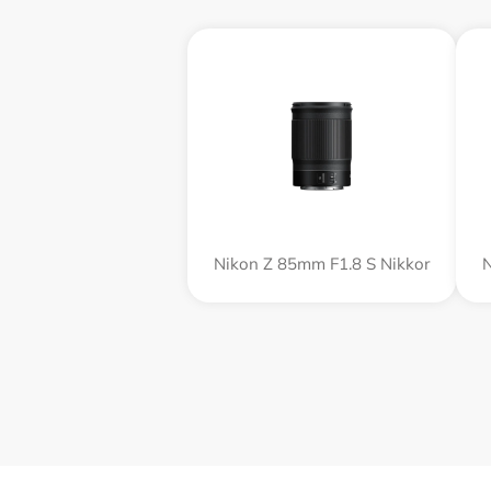
Nikon Z 85mm F1.8 S Nikkor
N