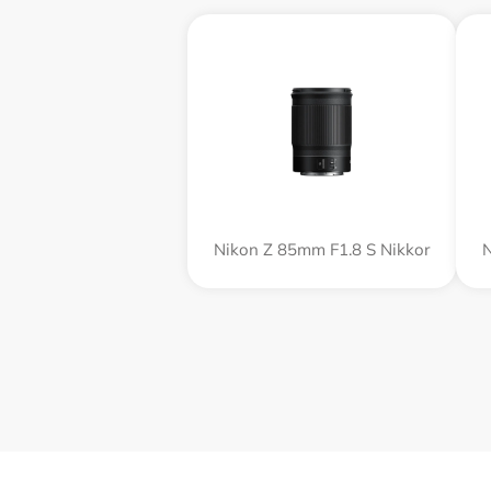
Nikon Z 85mm F1.8 S Nikkor
N