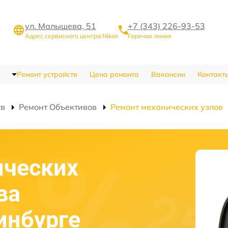
ул. Малышева, 51
+7 (343) 226-93-53
Адрес сервисного центра Nikon
Горячая линия
Ремонт устройств
Цена ремонта
Вакансии
Контакт
тв
Ремонт Объективов
Ремонт механических узлов
ических
ва
инбурге