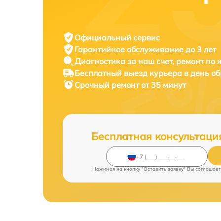
Официальный сервис
Гарантийное обслуживание
до 3 лет
Диагностика за наш счет,
ремонт по
Бесплатный выезд курьера
в день о
Срочный ремонт
от 35 минут
Бесплатная консультаци
Нажимая на кнопку "Оставить заявку" Вы соглашает