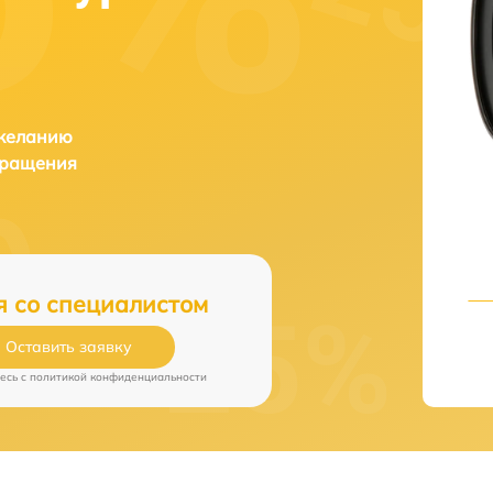
 желанию
бращения
я со специалистом
Оставить заявку
есь c
политикой конфиденциальности