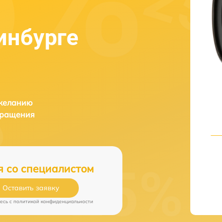
инбурге
 желанию
бращения
я со специалистом
Оставить заявку
есь c
политикой конфиденциальности