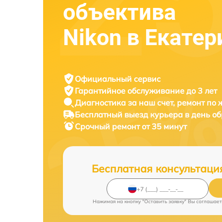
объектива
Nikon в Екатер
Официальный сервис
Гарантийное обслуживание
до 3 лет
Диагностика за наш счет,
ремонт по
Бесплатный выезд курьера
в день о
Срочный ремонт
от 35 минут
Бесплатная консультаци
Нажимая на кнопку "Оставить заявку" Вы соглашает