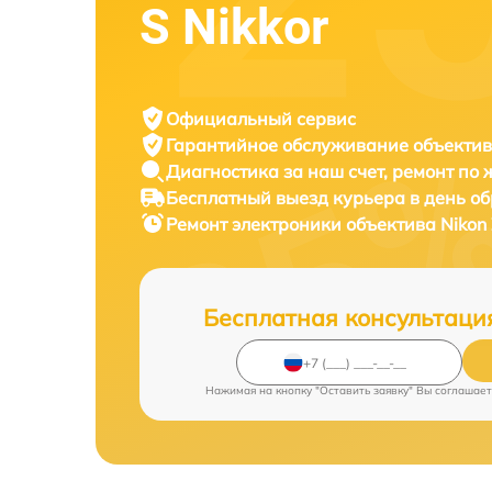
S Nikkor
Официальный сервис
Гарантийное обслуживание
объектив
Диагностика за наш счет,
ремонт по
Бесплатный выезд курьера
в день о
Ремонт электроники объектива
Nikon
Бесплатная консультаци
Нажимая на кнопку "Оставить заявку" Вы соглашает