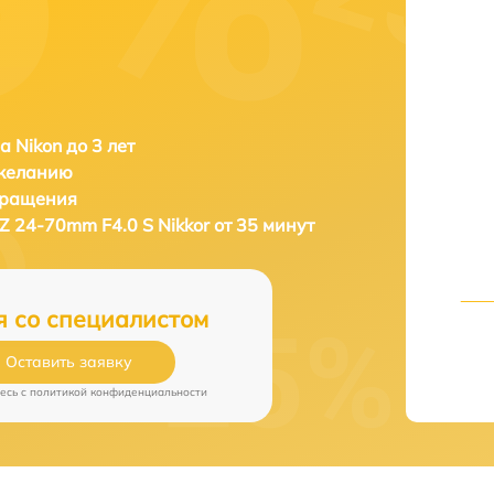
а Nikon до 3 лет
 желанию
бращения
 Z 24-70mm F4.0 S Nikkor от 35 минут
я со специалистом
Оставить заявку
есь c
политикой конфиденциальности