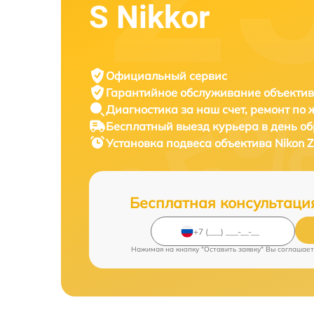
S Nikkor
Официальный сервис
Гарантийное обслуживание
объектив
Диагностика за наш счет,
ремонт по
Бесплатный выезд курьера
в день о
Установка подвеса объектива
Nikon 
Бесплатная консультаци
Нажимая на кнопку "Оставить заявку" Вы соглашает