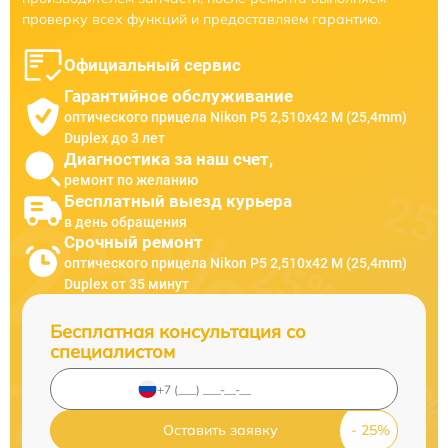
проверку всех функций и предоставляем гарантию.
Официальный сервис
Гарантийное обслуживание
оптического прицела Nikon P5 2,510x42 M (25,4mm)
Duplex до 3 лет
Диагностика за наш счет,
ремонт по желанию
Бесплатный выезд курьера
в день обращения
Срочный ремонт
оптического прицела Nikon P5 2,510x42 M (25,4mm)
Duplex от 35 минут
Бесплатная консультация со
специалистом
Оставить заявку