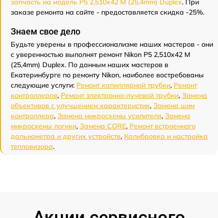
запчасть на модель P5 2,510x42 M (25,4mm) Duplex
. При
заказе ремонта на сайте - предоставляется скидка -25%.
Знаем свое дело
Будьте уверены в профессионализме наших мастеров - они
с уверенностью выполнят ремонт Nikon P5 2,510x42 M
(25,4mm) Duplex. По данным наших мастеров в
Екатеринбурге по ремонту Nikon, наиболее востребованы
следующие услуги:
Ремонт капиллярной трубки
,
Ремонт
контроллеров
,
Ремонт электронно-лучевой трубки
,
Замена
объективов с улучшением характеристик
,
Замена шим
контроллера
,
Замена микросхемы усилителя
,
Замена
микросхемы логики
,
Замена CORE
,
Ремонт встроенного
дальнометра и других устройств
,
Калибровка и настройка
тепловизора
.
Акции сервисного