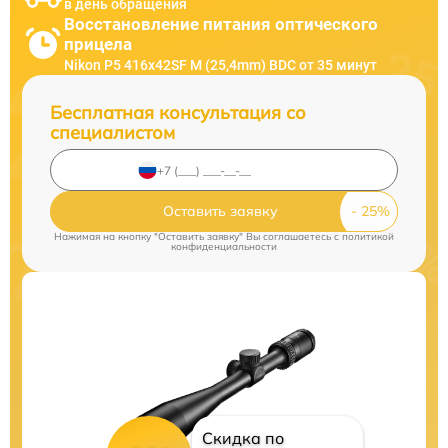
в день обращения
Восстановление питания оптического
прицела
Nikon P5 416x42SF M (25,4mm) BDC от 35 минут
Бесплатная консультация со
специалистом
Оставить заявку
Нажимая на кнопку "Оставить заявку" Вы соглашаетесь c
политикой
конфиденциальности
Скидка по