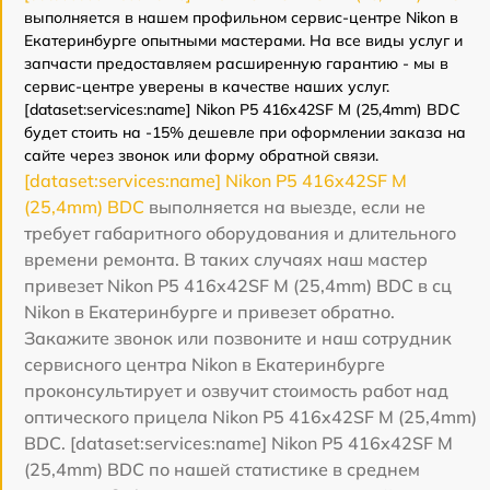
выполняется в нашем профильном сервис-центре Nikon в
Екатеринбурге опытными мастерами. На все виды услуг и
запчасти предоставляем расширенную гарантию - мы в
сервис-центре уверены в качестве наших услуг.
[dataset:services:name] Nikon P5 416x42SF M (25,4mm) BDC
будет стоить на -15% дешевле при оформлении заказа на
сайте через звонок или форму обратной связи.
[dataset:services:name] Nikon P5 416x42SF M
(25,4mm) BDC
выполняется на выезде, если не
требует габаритного оборудования и длительного
времени ремонта. В таких случаях наш мастер
привезет Nikon P5 416x42SF M (25,4mm) BDC в сц
Nikon в Екатеринбурге и привезет обратно.
Закажите звонок или позвоните и наш сотрудник
сервисного центра Nikon в Екатеринбурге
проконсультирует и озвучит стоимость работ над
оптического прицела Nikon P5 416x42SF M (25,4mm)
BDC. [dataset:services:name] Nikon P5 416x42SF M
(25,4mm) BDC по нашей статистике в среднем